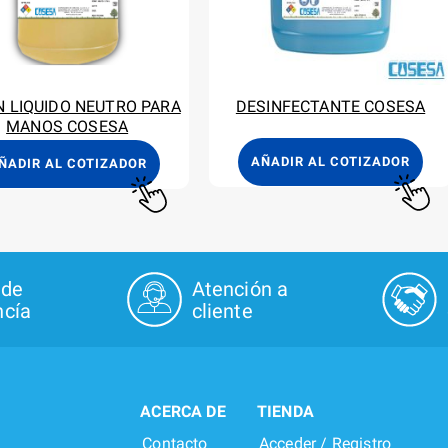
 LIQUIDO NEUTRO PARA
DESINFECTANTE COSESA
MANOS COSESA
AÑADIR AL COTIZADOR
ÑADIR AL COTIZADOR
 de
Atención a
cía
cliente
ACERCA DE
TIENDA
Contacto
Acceder / Registro