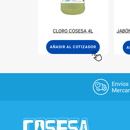
CLORO COSESA 4L
JABÓN
AÑADIR AL COTIZADOR
A
Envíos
Mercan