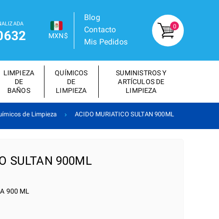
Blog
NALIZADA
0
Contacto
0632
MXN$
Mis Pedidos
LIMPIEZA
QUÍMICOS
SUMINISTROS Y
DE
DE
ARTÍCULOS DE
BAÑOS
LIMPIEZA
LIMPIEZA
uímicos de Limpieza
ACIDO MURIATICO SULTAN 900ML
O SULTAN 900ML
A 900 ML