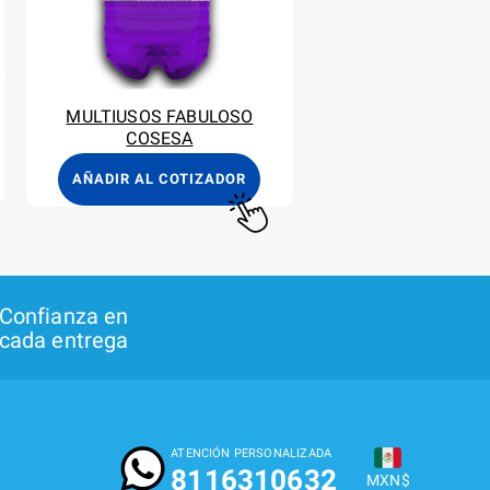
MULTIUSOS FABULOSO
COSESA
AÑADIR AL COTIZADOR
Confianza en
cada entrega
ATENCIÓN PERSONALIZADA
8116310632
MXN$