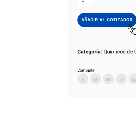
MURIATICO
SULTAN
900ML
cantidad
AÑADIR AL COTIZADOR
Categoría:
Químicos de 
Compartir