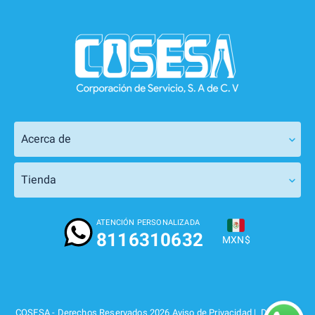
Acerca de
Tienda
ATENCIÓN PERSONALIZADA
8116310632
MXN$
COSESA -
Derechos Reservados 2026
Aviso de Privacidad
| Designed