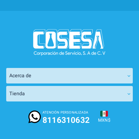
pr
Acerca de
Tienda
ATENCIÓN PERSONALIZADA
8116310632
MXN$