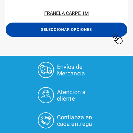
FRANELA CARPE 1M
Es
SELECCIONAR OPCIONES
pr
ti
mú
va
La
Envíos de
op
Mercancía
se
pu
Atención a
el
cliente
en
la
Confianza en
pá
cada entrega
de