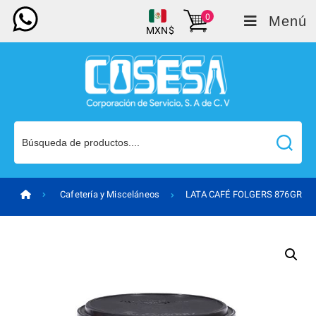
0
Menú
MXN$
Cafetería y Misceláneos
LATA CAFÉ FOLGERS 876GR