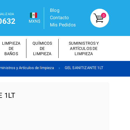
Blog
NALIZADA
0
Contacto
0632
MXN$
Mis Pedidos
LIMPIEZA
QUÍMICOS
SUMINISTROS Y
DE
DE
ARTÍCULOS DE
BAÑOS
LIMPIEZA
LIMPIEZA
ministros y Artículos de limpieza
GEL SANITIZANTE 1LT
E 1LT