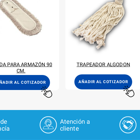
DA PARA ARMAZÓN 90
TRAPEADOR ALGODON
CM.
AÑADIR AL COTIZADOR
ÑADIR AL COTIZADOR
 de
Atención a
cía
cliente