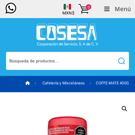
0
Menú
MXN$
Cafetería y Misceláneos
COFFE MATE 400G