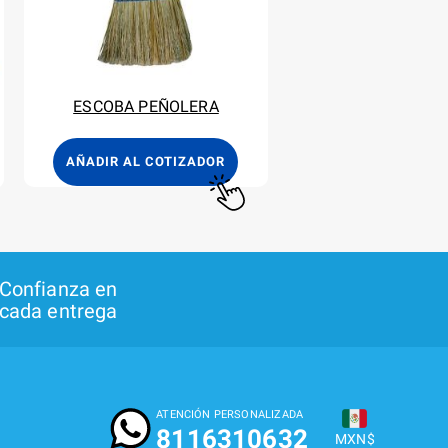
ESCOBA PEÑOLERA
AÑADIR AL COTIZADOR
Confianza en
cada entrega
ATENCIÓN PERSONALIZADA
8116310632
MXN$