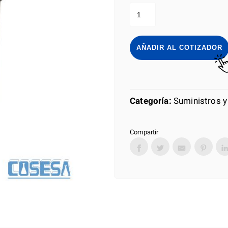
CESTO
BASURERO
RECTANGULAR
CON
BALANCÍN
AÑADIR AL COTIZADOR
DE
13.5L
cantidad
Categoría:
Suministros y
Compartir