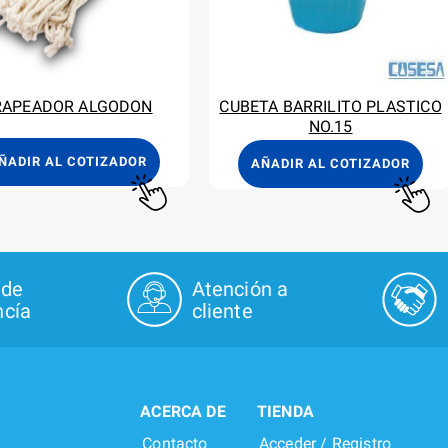
RAPEADOR ALGODON
CUBETA BARRILITO PLASTICO
NO.15
ÑADIR AL COTIZADOR
AÑADIR AL COTIZADOR
 de
Atención a
cía
cliente
ACERCA DE
TIENDA
Contacto
Acceder / Registro