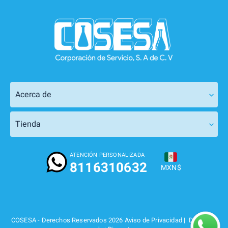
Acerca de
Tienda
ATENCIÓN PERSONALIZADA
8116310632
MXN$
COSESA -
Derechos Reservados 2026
Aviso de Privacidad
| Designed